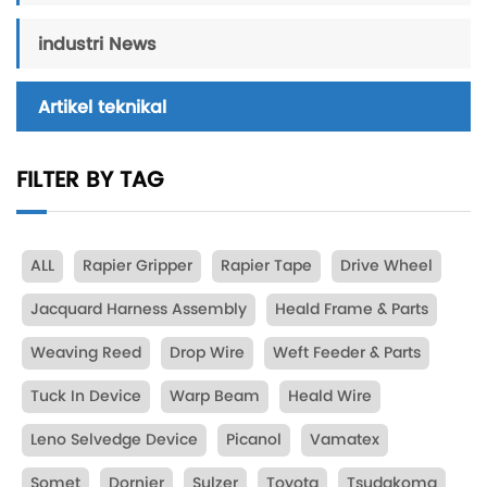
industri News
Artikel teknikal
FILTER BY TAG
ALL
Rapier Gripper
Rapier Tape
Drive Wheel
Jacquard Harness Assembly
Heald Frame & Parts
Weaving Reed
Drop Wire
Weft Feeder & Parts
Tuck In Device
Warp Beam
Heald Wire
Leno Selvedge Device
Picanol
Vamatex
Somet
Dornier
Sulzer
Toyota
Tsudakoma