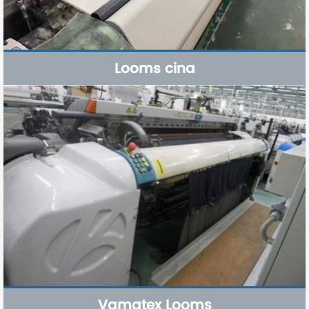
Looms cina
Vamatex Looms