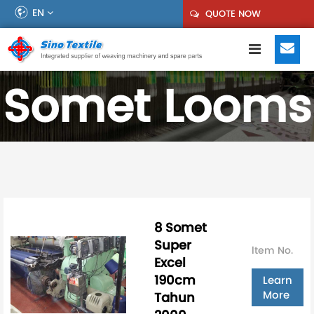
EN
QUOTE NOW
Somet Looms
8 Somet
Super
ltem No.
Excel
190cm
Learn
More
Tahun