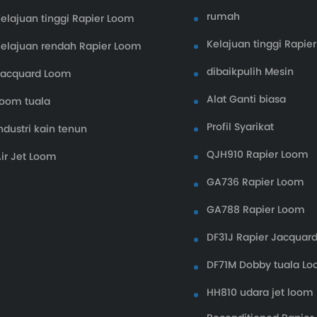
rumah
elajuan tinggi Rapier Loom
Kelajuan tinggi Rapie
elajuan rendah Rapier Loom
dibaikpulih Mesin
Jacquard Loom
Alat Ganti biasa
oom tuala
Profil Syarikat
ndustri kain tenun
QJH910 Rapier Loom
ir Jet Loom
GA736 Rapier Loom
GA788 Rapier Loom
DF31J Rapier Jacquar
DF71M Dobby tuala L
HH810 udara jet loom