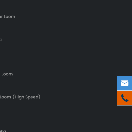
er Loom
i
d Loom


 Loom (High Speed)
uka