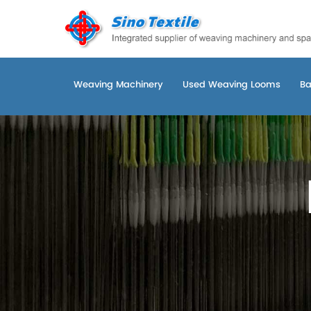
Weaving Machinery
Used Weaving Looms
Ba