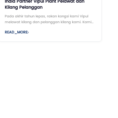
India Partner Vipul Plant Pelawat dan
Kilang Pelanggan
Pada akhir tahun lepas, rakan kongsi kami Vipul
melawat kilang dan pelanggan kilang kami. Kami
juga diperiksa bengkel pelanggan domestik kita.
READ_MORE
Vipul kagum melihat bahawa mesin kami boleh
menjalankan kelajuan yang maksimum ...