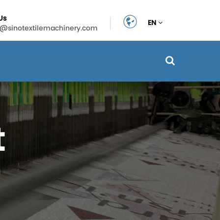
Us
EN
n@sinotextilemachinery.com
t