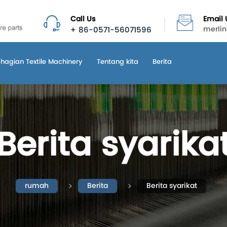
Call Us
Email 
+ 86-0571-56071596
merli
hagian Textile Machinery
Tentang kita
Berita
Berita syarika
rumah
Berita
Berita syarikat