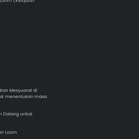
 Loom (kelajuan
kan Mesyuarat di
tuk menentukan masa
n Datang untuk
ier Loom