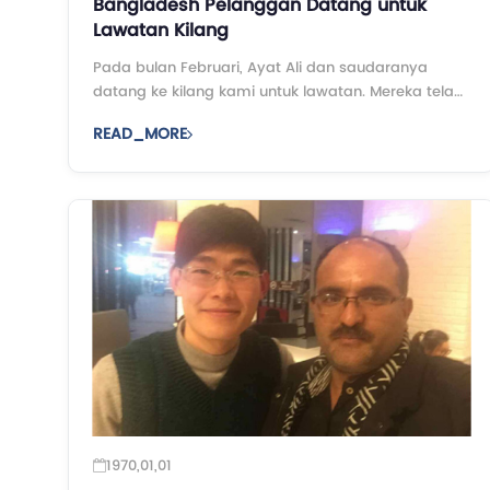
Bangladesh Pelanggan Datang untuk
Lawatan Kilang
Pada bulan Februari, Ayat Ali dan saudaranya
datang ke kilang kami untuk lawatan. Mereka telah
mencari 150 set kelajuan rendah China rapier tenun.
READ_MORE
Walaupun ia mengambil masa hampir 3 jam untuk
akhirnya tiba kilang kami, A ...
1970,01,01