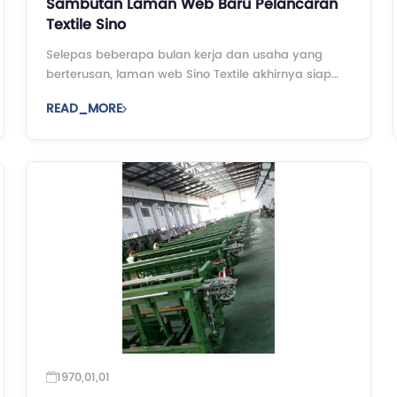
Sambutan Laman Web Baru Pelancaran
Textile Sino
Selepas beberapa bulan kerja dan usaha yang
berterusan, laman web Sino Textile akhirnya siap
dan dilancarkan. Kami berada di sini untuk
READ_MORE
meraikan masa yang besar dan kami berharap
untuk masa depan yang cerah ...
1970,01,01