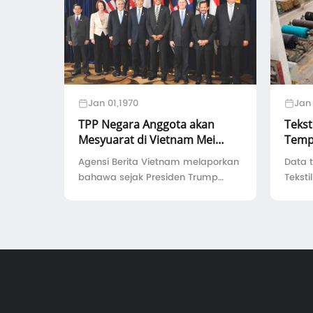
Jan 01,1970
Jan 
TPP Negara Anggota akan
Tekst
Mesyuarat di Vietnam Mei
Temp
2017 untuk menentukan masa
Agensi Berita Vietnam melaporkan
Data t
depan mereka
bahawa sejak Presiden Trump
Tekst
mengumumkan untuk keluar TPP,
nilai 
anggota TPP yang lain bertemu di
keuntu
Chile pada 15 Mac tahun ini buat
memp
kali pertama; tema persidangan
masin
itu ialah ...
dan 8.