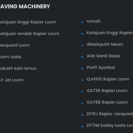
AVING MACHINERY
rumah
elajuan tinggi Rapier Loom
Kelajuan tinggi Rapie
elajuan rendah Rapier Loom
dibaikpulih Mesin
Jacquard Loom
Alat Ganti biasa
oom tuala
Profil Syarikat
ndustri kain tenun
QJH910 Rapier Loom
ir Jet Loom
GA736 Rapier Loom
GA788 Rapier Loom
DF31J Rapier Jacquar
DF71M Dobby tuala L