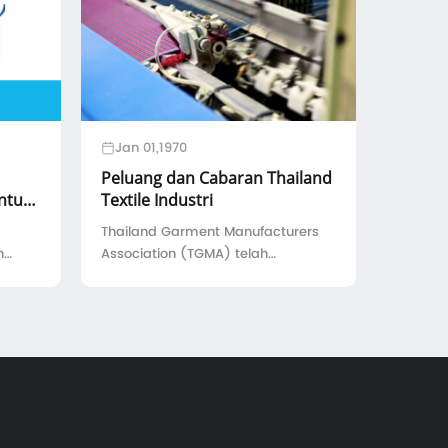
Jan 01,1970
Peluang dan Cabaran Thailand
ntuk
Textile Industri
as
Thailand Garment Manufacturers
h
Association (TGMA) telah
sh.
ditubuhkan pada tahun 1966. Ia
n
boleh dikatakan bahawa dalam
pembangunan industri tekstil
k
Thailand dalam tempoh 50 tahun
kapas
yang lalu, TGMA telah menyaksikan
hampir semua ...