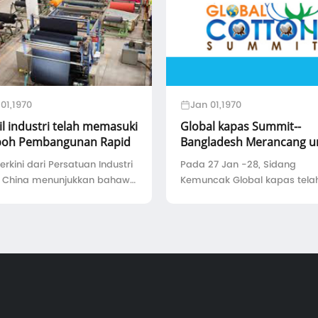
01,1970
Jan 01,1970
il industri telah memasuki
Global kapas Summit--
oh Pembangunan Rapid
Bangladesh Merancang u
tambah pengeluaran kap
erkini dari Persatuan Industri
Pada 27 Jan -28, Sidang
il China menunjukkan bahawa
Kemuncak Global kapas tela
tambah industri, jumlah
diadakan di Dhaka, Banglade
ngan produk tekstil industri
Bangladesh Kapas Persatua
unyai pertumbuhan yang
Sekretariat Mehdi Ali berkata
g-masing sebanyak 9.1%
Bangladesh merancang untu
3% pada 2016 berbanding ...
meningkatkan pengeluaran 
untuk 1 mil ...