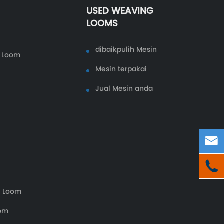
USED WEAVING
LOOMS
dibaikpulih Mesin
r Loom
Mesin terpakai
Jual Mesin anda


d Loom
oom