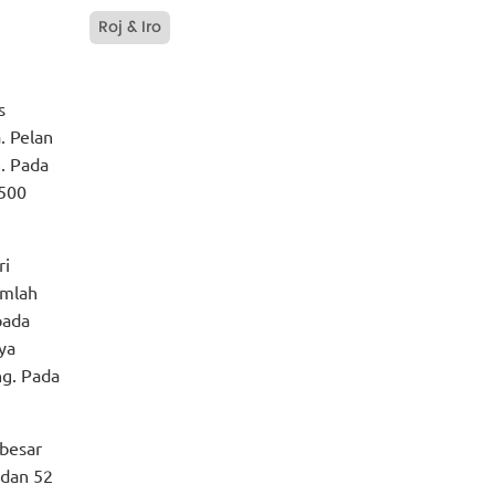
Roj & Iro
s
. Pelan
. Pada
 500
ri
umlah
pada
ya
ng. Pada
rbesar
 dan 52