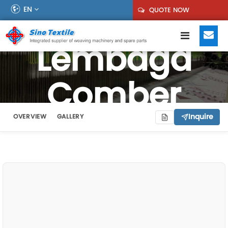
EN
QUOTE NOW
Lembaga
Comber
Inquire
OVERVIEW
GALLERY