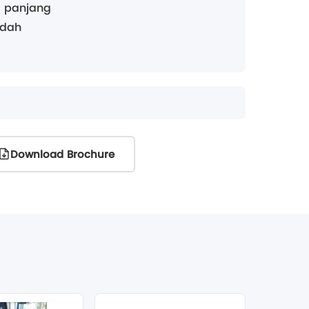
g panjang
udah
Download Brochure