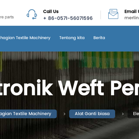
Call Us
Email 
+ 86-0571-56071596
merli
hagian Textile Machinery
Tentang kita
Berita
tronik Weft Pe
agian Textile Machinery
Alat Ganti biasa
El