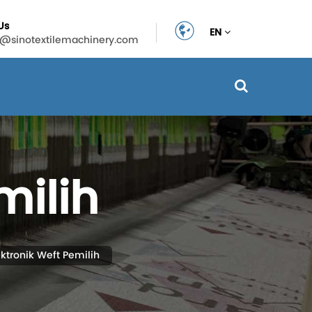
Us
EN
n@sinotextilemachinery.com
milih
ektronik Weft Pemilih