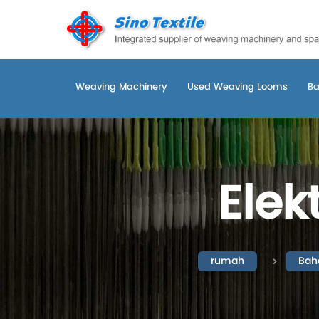
Weaving Machinery
Used Weaving Looms
Ba
Elek
rumah
Bah