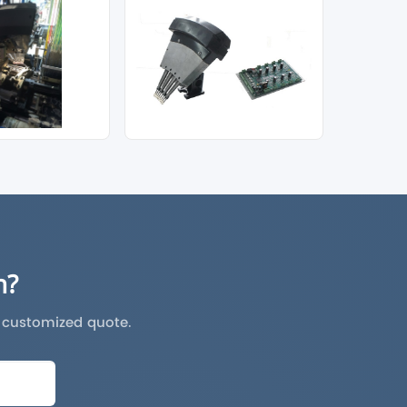
h?
a customized quote.