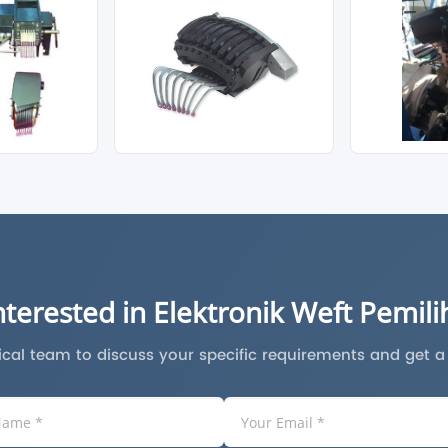
nterested in Elektronik Weft Pemili
cal team to discuss your specific requirements and get 