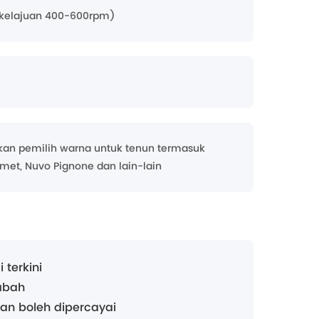
m kelajuan 400-600rpm)
an pemilih warna untuk tenun termasuk
omet, Nuvo Pignone dan lain-lain
terkini
abah
dan boleh dipercayai