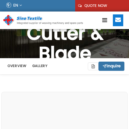
EN
QUOTE NOW
Cutter &
Blade
Inquire
OVERVIEW
GALLERY