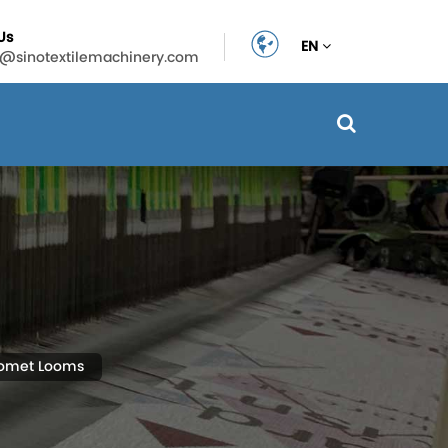
Us
EN
n@sinotextilemachinery.com
omet Looms