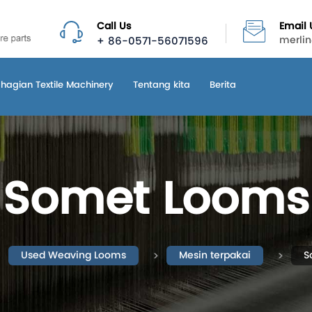
Call Us
Email 
+ 86-0571-56071596
merli
hagian Textile Machinery
Tentang kita
Berita
Somet Looms
Used Weaving Looms
Mesin terpakai
S