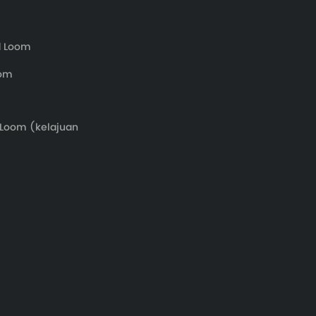
d Loom
oom
 Loom (kelajuan