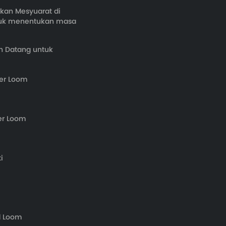
kan Mesyuarat di
tuk menentukan masa
n Datang untuk
ier Loom
er Loom
i
d Loom