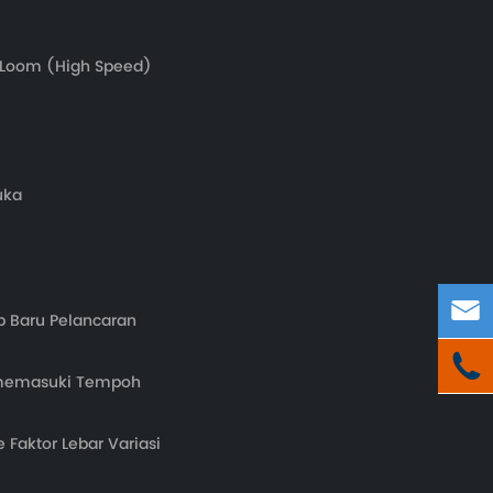
 Loom (High Speed)
uka

 Baru Pelancaran

ah memasuki Tempoh
 Faktor Lebar Variasi