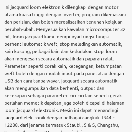
Ini jacquard loom elektronik dilengkapi dengan motor
utama kuasa tinggi dengan inverter, program dikemaskini
dan perisian, dan boleh merealisasikan tenunan kelajuan
berubah-ubah. Menyesuaikan kawalan microcomputer 32
bit, loom jacquard kami mempunyai fungsi-fungsi
berhenti automatik weft, stop meledingkan automatik,
kain kosong, pelbagai kain dan kedudukan stop. loom
akan mengesan secara automatik dan paparan ralat.
Parameter seperti corak kain, ketegangan, ketumpatan
weft boleh dengan mudah input pada panel atau dengan
USB dan cara tanpa wayar. jacquard secara automatik
akan mengumpulkan data berhenti, output dan
kecekapan sebagai parameter. ciri-ciri lain seperti gerak
perlahan memetik dapatan juga boleh dicapai di halaman
loom jacquard elektronik. Mesin ini dapat menandingi
jacquard elektronik dengan pelbagai cangkuk 1344 ~
12288, dari jenama termasuk Staubli, S & S, Changshu,
Senhui, Zhongjian, Wumu dan lain-lain