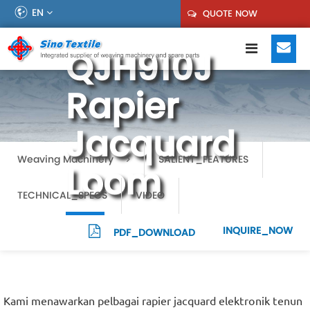
EN
QUOTE NOW
QJH910J
Rapier
Jacquard
Weaving Machinery
SALIENT_FEATURES
Loom
TECHNICAL_SPECS
VIDEO
INQUIRE_NOW
PDF_DOWNLOAD
Kami menawarkan pelbagai rapier jacquard elektronik tenun