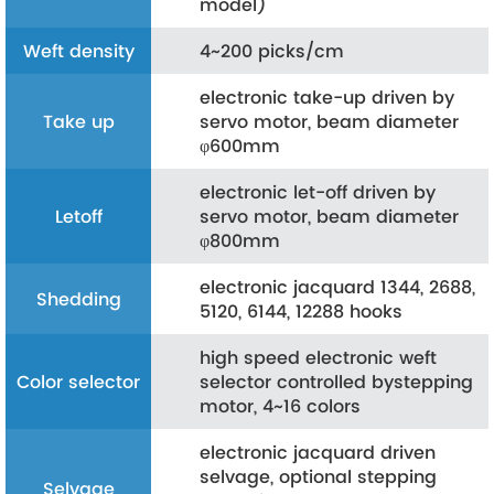
model)
Weft density
4~200 picks/cm
electronic take-up driven by
Take up
servo motor, beam diameter
φ600mm
electronic let-off driven by
Letoff
servo motor, beam diameter
φ800mm
electronic jacquard 1344, 2688,
Shedding
5120, 6144, 12288 hooks
high speed electronic weft
Color selector
selector controlled bystepping
motor, 4~16 colors
electronic jacquard driven
selvage, optional stepping
Selvage